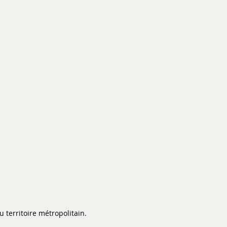
ls et méthodes
Publications/diffusion
Plus
 territoire métropolitain.