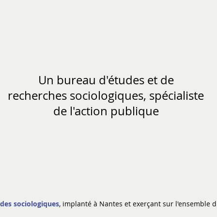
os actualités
Nos champs d'intervention et références
Nos outi
U
n bureau d'études et de
recherches sociologiques, spécialiste
de l'action publique
des sociologiques
, implanté à Nantes et exerçant sur l'ensemble du