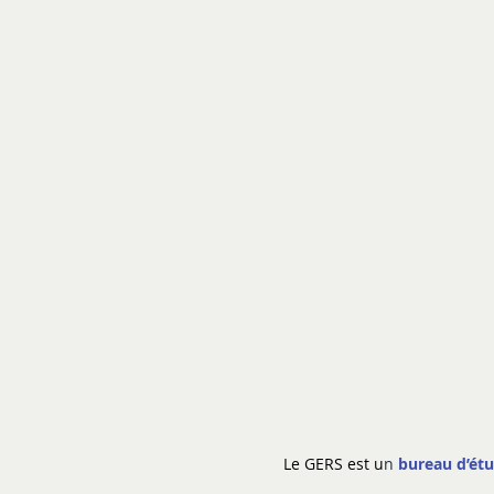
Accueil
Qui sommes nous?
N
Le GERS est u
n
bureau d’étu